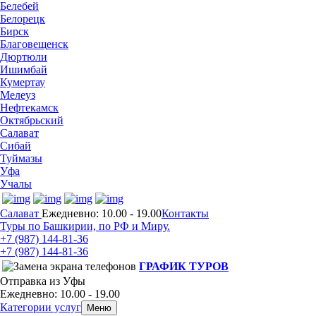
Белебей
Белорецк
Бирск
Благовещенск
Дюртюли
Ишимбай
Кумертау
Мелеуз
Нефтекамск
Октябрьский
Салават
Сибай
Туймазы
Уфа
Учалы
Салават
Ежедневно: 10.00 - 19.00
Контакты
Туры по Башкирии, по РФ и Миру.
+7 (987)
144-81-36
+7 (987)
144-81-36
ГРАФИК ТУРОВ
Отправка из Уфы
Ежедневно: 10.00 - 19.00
Категории услуг
Меню