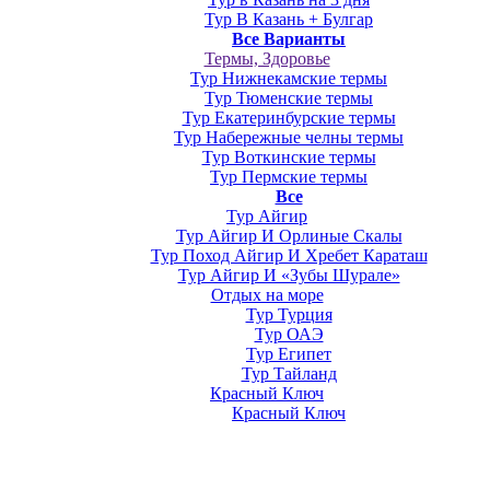
Тур В Казань + Булгар
Все Варианты
Термы, Здоровье
Тур Нижнекамские термы
Тур Тюменские термы
Тур Екатеринбурские термы
Тур Набережные челны термы
Тур Воткинские термы
Тур Пермские термы
Все
Тур Айгир
Тур Айгир И Орлиные Скалы
Тур Поход Айгир И Хребет Караташ
Тур Айгир И «Зубы Шурале»
Отдых на море
Тур Турция
Тур ОАЭ
Тур Египет
Тур Тайланд
Красный Ключ
Красный Ключ