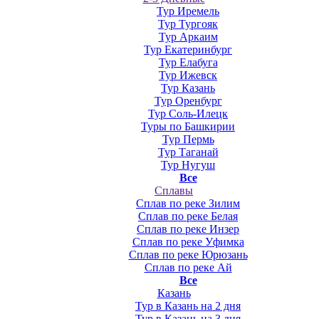
Тур Иремель
Тур Тургояк
Тур Аркаим
Тур Екатеринбург
Тур Елабуга
Тур Ижевск
Тур Казань
Тур Оренбург
Тур Соль-Илецк
Туры по Башкирии
Тур Пермь
Тур Таганай
Тур Нугуш
Все
Сплавы
Сплав по реке Зилим
Сплав по реке Белая
Сплав по реке Инзер
Сплав по реке Уфимка
Сплав по реке Юрюзань
Сплав по реке Ай
Все
Казань
Тур в Казань на 2 дня
Тур в Казань на 3 дня