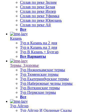
Сплав по реке Зилим
Сплав по реке Белая
Сплав по реке Инзер
Сплав по реке Уфимка
Сплав по реке Юрюзань
Сплав по реке Ай
Все
Казань
Тур в Казань на 2 дня
Тур в Казань на 3 дня
Тур В Казань + Булгар
Все Варианты
Термы, Здоровье
Тур Нижнекамские термы
Тур Тюменские термы
Тур Екатеринбурские термы
Тур Набережные челны термы
Тур Воткинские термы
Тур Пермские термы
Все
Тур Айгир
Тур Айгир И Орлиные Скалы