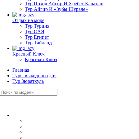
Тур Поход Айгир И Хребет Караташ
Тур Айгир И «Зубы Шурале»
Отдых на море
Тур Турция
Тур ОАЭ
Тур Египет
Тур Тайланд
Красный Ключ
Красный Ключ
Главная
Туры выходного дня
Тур Зюраткуль