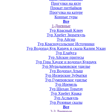
Прогулки на яхте
Прокат питбайков
Прогулка на катере
Конные туры
Все
1-Дневные
Тур Красный Ключ
Тур Хребет Зюраткуль
Тур Айгир
Тур Красноусольские Источники
Тур Водопад Кук Караук и скала Калим Ускан
Тур Елабуга
Тур Айские притесы
Тур Гора Хауазе и водопад Кукраук
Тур Мурадымовское ущелье
Тур Водопад Атыш
Тур Инзерские Зубчатки
Тур Гумеровское ущелье
Тур Иремель
Тур Шихан Торатау
Тур Хребет Крака
Тур Аслыкуль
Тур Розовые скалы
Все
2-3 Дневные