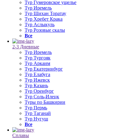
Тур Гумеровское ущелье
Тур Иремель
Тур Шихан Торатау
Тур Хребет Крака
Тур Аслыкуль
Тур Розовые скалы
Все
2-3 Дневные
Тур Иремель
Тур Тургояк
Тур Аркаим
Тур Екатеринбург
Тур Елабуга
Тур Ижевск
Тур Казань
Тур Оренбург
Тур Соль-Илецк
Туры по Башкирии
Тур Пермь
Тур Таганай
Тур Нугуш
Все
Сплавы