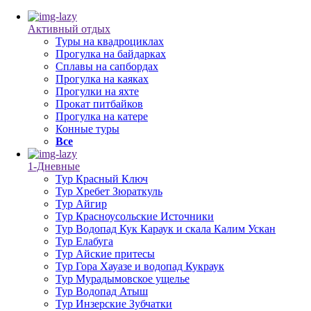
Активный отдых
Туры на квадроциклах
Прогулка на байдарках
Сплавы на сапбордах
Прогулка на каяках
Прогулки на яхте
Прокат питбайков
Прогулка на катере
Конные туры
Все
1-Дневные
Тур Красный Ключ
Тур Хребет Зюраткуль
Тур Айгир
Тур Красноусольские Источники
Тур Водопад Кук Караук и скала Калим Ускан
Тур Елабуга
Тур Айские притесы
Тур Гора Хауазе и водопад Кукраук
Тур Мурадымовское ущелье
Тур Водопад Атыш
Тур Инзерские Зубчатки