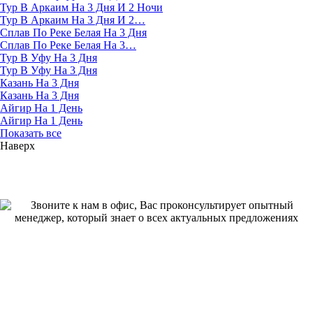
Тур В Аркаим На 3 Дня И 2 Ночи
Тур В Аркаим На 3 Дня И 2…
Сплав По Реке Белая На 3 Дня
Сплав По Реке Белая На 3…
Тур В Уфу На 3 Дня
Тур В Уфу На 3 Дня
Казань На 3 Дня
Казань На 3 Дня
Айгир На 1 День
Айгир На 1 День
Показать все
Наверх
Как мы работаем
Звоните к нам в офис, Вас проконсультирует опытный менеджер,
который знает о всех актуальных предложениях