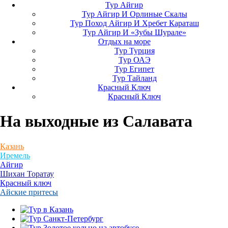
Тур Айгир
Тур Айгир И Орлиные Скалы
Тур Поход Айгир И Хребет Караташ
Тур Айгир И «Зубы Шурале»
Отдых на море
Тур Турция
Тур ОАЭ
Тур Египет
Тур Тайланд
Красный Ключ
Красный Ключ
На выходные
из Салавата
Казань
Иремель
Айгир
Шихан Торатау
Красный ключ
Айские притесы