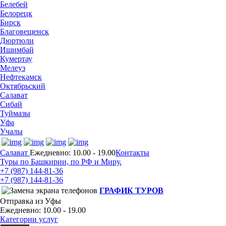
Белебей
Белорецк
Бирск
Благовещенск
Дюртюли
Ишимбай
Кумертау
Мелеуз
Нефтекамск
Октябрьский
Салават
Сибай
Туймазы
Уфа
Учалы
Салават
Ежедневно: 10.00 - 19.00
Контакты
Туры по Башкирии, по РФ и Миру.
+7 (987)
144-81-36
+7 (987)
144-81-36
ГРАФИК ТУРОВ
Отправка из Уфы
Ежедневно: 10.00 - 19.00
Категории услуг