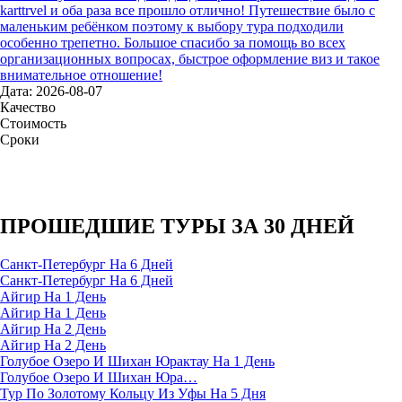
karttrvel и оба раза все прошло отлично! Путешествие было с
маленьким ребёнком поэтому к выбору тура подходили
особенно трепетно. Большое спасибо за помощь во всех
организационных вопросах, быстрое оформление виз и такое
внимательное отношение!
Дата: 2026-08-07
Качество
Стоимость
Сроки
ПРОШЕДШИЕ ТУРЫ ЗА 30 ДНЕЙ
Санкт-Петербург На 6 Дней
Санкт-Петербург На 6 Дней
Айгир На 1 День
Айгир На 1 День
Айгир На 2 День
Айгир На 2 День
Голубое Озеро И Шихан Юрактау На 1 День
Голубое Озеро И Шихан Юра…
Тур По Золотому Кольцу Из Уфы На 5 Дня