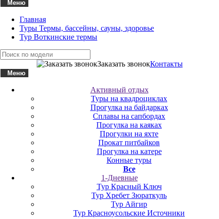
Меню
Главная
Туры Термы, бассейны, сауны, здоровье
Тур Воткинские термы
Заказать звонок
Контакты
Меню
Активный отдых
Туры на квадроциклах
Прогулка на байдарках
Сплавы на сапбордах
Прогулка на каяках
Прогулки на яхте
Прокат питбайков
Прогулка на катере
Конные туры
Все
1-Дневные
Тур Красный Ключ
Тур Хребет Зюраткуль
Тур Айгир
Тур Красноусольские Источники