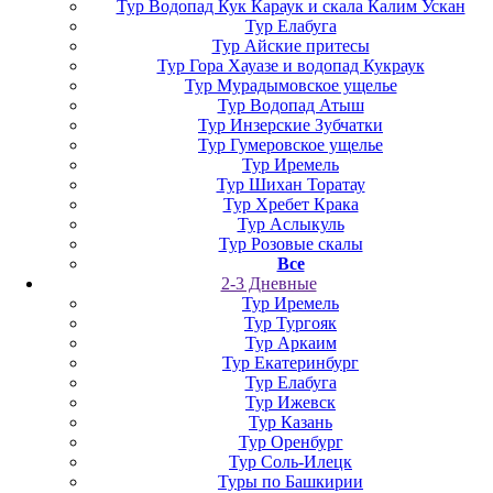
Тур Водопад Кук Караук и скала Калим Ускан
Тур Елабуга
Тур Айские притесы
Тур Гора Хауазе и водопад Кукраук
Тур Мурадымовское ущелье
Тур Водопад Атыш
Тур Инзерские Зубчатки
Тур Гумеровское ущелье
Тур Иремель
Тур Шихан Торатау
Тур Хребет Крака
Тур Аслыкуль
Тур Розовые скалы
Все
2-3 Дневные
Тур Иремель
Тур Тургояк
Тур Аркаим
Тур Екатеринбург
Тур Елабуга
Тур Ижевск
Тур Казань
Тур Оренбург
Тур Соль-Илецк
Туры по Башкирии