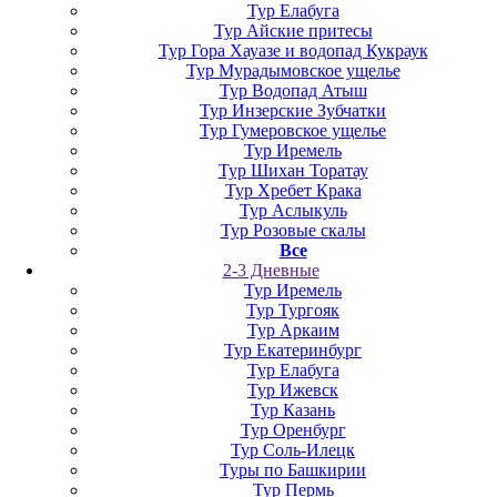
Тур Елабуга
Тур Айские притесы
Тур Гора Хауазе и водопад Кукраук
Тур Мурадымовское ущелье
Тур Водопад Атыш
Тур Инзерские Зубчатки
Тур Гумеровское ущелье
Тур Иремель
Тур Шихан Торатау
Тур Хребет Крака
Тур Аслыкуль
Тур Розовые скалы
Все
2-3 Дневные
Тур Иремель
Тур Тургояк
Тур Аркаим
Тур Екатеринбург
Тур Елабуга
Тур Ижевск
Тур Казань
Тур Оренбург
Тур Соль-Илецк
Туры по Башкирии
Тур Пермь