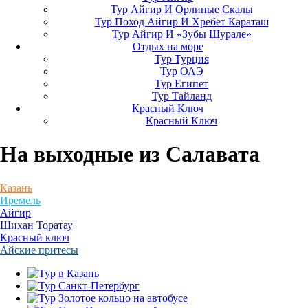
Тур Айгир И Орлиные Скалы
Тур Поход Айгир И Хребет Караташ
Тур Айгир И «Зубы Шурале»
Отдых на море
Тур Турция
Тур ОАЭ
Тур Египет
Тур Тайланд
Красный Ключ
Красный Ключ
На выходные
из Салавата
Казань
Иремель
Айгир
Шихан Торатау
Красный ключ
Айские притесы