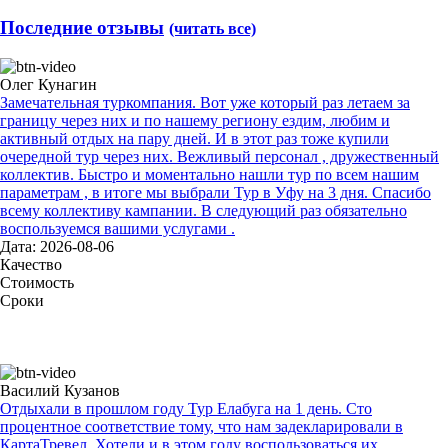
Последние отзывы
(читать все)
Олег Кунагин
Замечательная туркомпания. Вот уже который раз летаем за
границу через них и по нашему региону ездим, любим и
активный отдых на пару дней. И в этот раз тоже купили
очередной тур через них. Вежливый персонал , дружественный
коллектив. Быстро и моментально нашли тур по всем нашим
параметрам , в итоге мы выбрали Тур в Уфу на 3 дня. Спасибо
всему коллективу кампании. В следующий раз обязательно
воспользуемся вашими услугами .
Дата: 2026-08-06
Качество
Стоимость
Сроки
Василий Кузанов
Отдыхали в прошлом году Тур Елабуга на 1 день. Сто
процентное соответствие тому, что нам задекларировали в
КартаТревел. Хотели и в этом году воспользоваться их