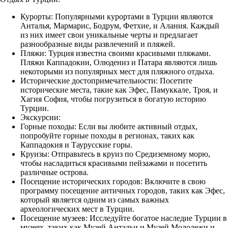
Курорты: Популярными курортами в Турции являются
Анталья, Мармарис, Бодрум, Фетхие, и Алания. Каждый
из них имеет свои уникальные черты и предлагает
разнообразные виды развлечений и пляжей.
Пляжи: Турция известна своими красивыми пляжами.
Пляжи Каппадокии, Олюдениз и Патара являются лишь
некоторыми из популярных мест для пляжного отдыха.
Исторические достопримечательности: Посетите
исторические места, такие как Эфес, Памуккале, Троя, и
Хагия София, чтобы погрузиться в богатую историю
Турции.
Экскурсии:
Горные походы: Если вы любите активный отдых,
попробуйте горные походы в регионах, таких как
Каппадокия и Таурусские горы.
Круизы: Отправьтесь в круиз по Средиземному морю,
чтобы насладиться красивыми пейзажами и посетить
различные острова.
Посещение исторических городов: Включите в свою
программу посещение античных городов, таких как Эфес,
который является одним из самых важных
археологических мест в Турции.
Посещение музеев: Исследуйте богатое наследие Турции в
музеях, таких как Музей Антальи и Музей Молодежи и