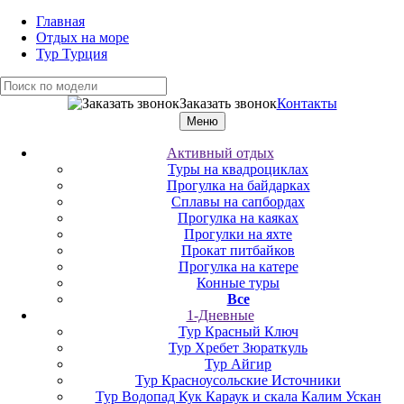
Главная
Отдых на море
Тур Турция
Заказать звонок
Контакты
Меню
Активный отдых
Туры на квадроциклах
Прогулка на байдарках
Сплавы на сапбордах
Прогулка на каяках
Прогулки на яхте
Прокат питбайков
Прогулка на катере
Конные туры
Все
1-Дневные
Тур Красный Ключ
Тур Хребет Зюраткуль
Тур Айгир
Тур Красноусольские Источники
Тур Водопад Кук Караук и скала Калим Ускан