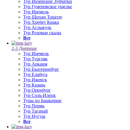
Тур Инзерские Зубчатки
Тур Гумеровское ущелье
Тур Иремель
Тур Шихан Торатау
Тур Хребет Крака
Тур Аслыкуль
Тур Розовые скалы
Все
2-3 Дневные
Тур Иремель
Тур Тургояк
Тур Аркаим
Тур Екатеринбург
Тур Елабуга
Тур Ижевск
Тур Казань
Тур Оренбург
Тур Соль-Илецк
Туры по Башкирии
Тур Пермь
Тур Таганай
Тур Нугуш
Все