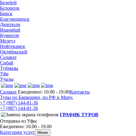
Белебей
Белорецк
Бирск
Благовещенск
Дюртюли
Ишимбай
Кумертау
Мелеуз
Нефтекамск
Октябрьский
Салават
Сибай
Туймазы
Уфа
Учалы
Салават
Ежедневно: 10.00 - 19.00
Контакты
Туры по Башкирии, по РФ и Миру.
+7 (987)
144-81-36
+7 (987)
144-81-36
ГРАФИК ТУРОВ
Отправка из Уфы
Ежедневно: 10.00 - 19.00
Категории услуг
Меню