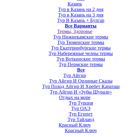
Казань
Тур в Казань на 2 дня
Тур в Казань на 3 дня
Тур В Казань + Булгар
Все Варианты
Термы, Здоровье
Тур Нижнекамские термы
Тур Тюменские термы
Тур Екатеринбурские термы
Тур Набережные челны термы
Тур Воткинские термы
Тур Пермские термы
Все
Тур Айгир
Тур Айгир И Орлиные Скалы
Тур Поход Айгир И Хребет Караташ
Тур Айгир И «Зубы Шурале»
Отдых на море
Тур Турция
Тур ОАЭ
Тур Египет
Тур Тайланд
Красный Ключ
Красный Ключ