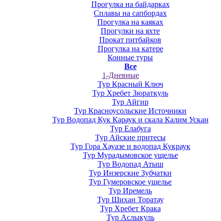
Прогулка на байдарках
Сплавы на сапбордах
Прогулка на каяках
Прогулки на яхте
Прокат питбайков
Прогулка на катере
Конные туры
Все
1-Дневные
Тур Красный Ключ
Тур Хребет Зюраткуль
Тур Айгир
Тур Красноусольские Источники
Тур Водопад Кук Караук и скала Калим Ускан
Тур Елабуга
Тур Айские притесы
Тур Гора Хауазе и водопад Кукраук
Тур Мурадымовское ущелье
Тур Водопад Атыш
Тур Инзерские Зубчатки
Тур Гумеровское ущелье
Тур Иремель
Тур Шихан Торатау
Тур Хребет Крака
Тур Аслыкуль