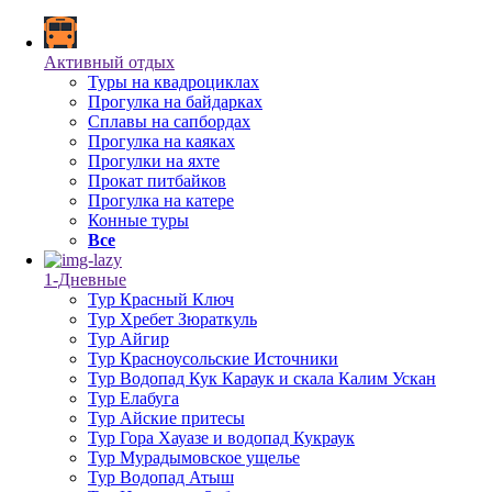
Активный отдых
Туры на квадроциклах
Прогулка на байдарках
Сплавы на сапбордах
Прогулка на каяках
Прогулки на яхте
Прокат питбайков
Прогулка на катере
Конные туры
Все
1-Дневные
Тур Красный Ключ
Тур Хребет Зюраткуль
Тур Айгир
Тур Красноусольские Источники
Тур Водопад Кук Караук и скала Калим Ускан
Тур Елабуга
Тур Айские притесы
Тур Гора Хауазе и водопад Кукраук
Тур Мурадымовское ущелье
Тур Водопад Атыш