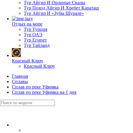
Тур Айгир И Орлиные Скалы
Тур Поход Айгир И Хребет Караташ
Тур Айгир И «Зубы Шурале»
Отдых на море
Тур Турция
Тур ОАЭ
Тур Египет
Тур Тайланд
Красный Ключ
Красный Ключ
Главная
Сплавы
Сплав по реке Уфимка
Сплав по реке Уфимка на 1 дня