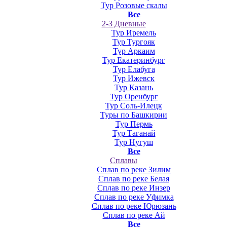
Тур Розовые скалы
Все
2-3 Дневные
Тур Иремель
Тур Тургояк
Тур Аркаим
Тур Екатеринбург
Тур Елабуга
Тур Ижевск
Тур Казань
Тур Оренбург
Тур Соль-Илецк
Туры по Башкирии
Тур Пермь
Тур Таганай
Тур Нугуш
Все
Сплавы
Сплав по реке Зилим
Сплав по реке Белая
Сплав по реке Инзер
Сплав по реке Уфимка
Сплав по реке Юрюзань
Сплав по реке Ай
Все