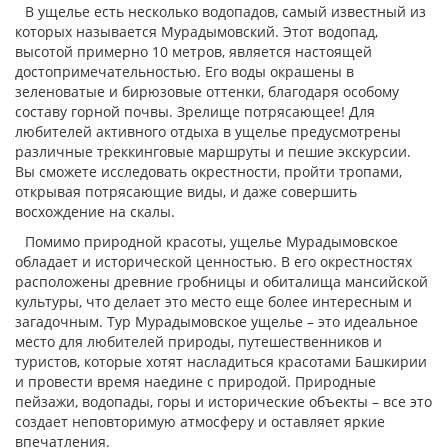
В ущелье есть несколько водопадов, самый известный из
которых называется Мурадымовский. Этот водопад,
высотой примерно 10 метров, является настоящей
достопримечательностью. Его воды окрашены в
зеленоватые и бирюзовые оттенки, благодаря особому
составу горной почвы. Зрелище потрясающее! Для
любителей активного отдыха в ущелье предусмотрены
различные треккинговые маршруты и пешие экскурсии.
Вы сможете исследовать окрестности, пройти тропами,
открывая потрясающие виды, и даже совершить
восхождение на скалы.
Помимо природной красоты, ущелье Мурадымовское
обладает и исторической ценностью. В его окрестностях
расположены древние гробницы и обиталища мансийской
культуры, что делает это место еще более интересным и
загадочным. Тур Мурадымовское ущелье – это идеальное
место для любителей природы, путешественников и
туристов, которые хотят насладиться красотами Башкирии
и провести время наедине с природой. Природные
пейзажи, водопады, горы и исторические объекты – все это
создает неповторимую атмосферу и оставляет яркие
впечатления.