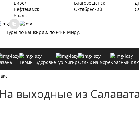
Бирск
Благовещенск
Д
Нефтекамск
Октябрьский
С
Учалы
Туры по Башкирии, по РФ и Миру.
азань
Термы, Здоровье
Тур Айгир
Отдых на море
Красный Кл
рака
На выходные
из Салават