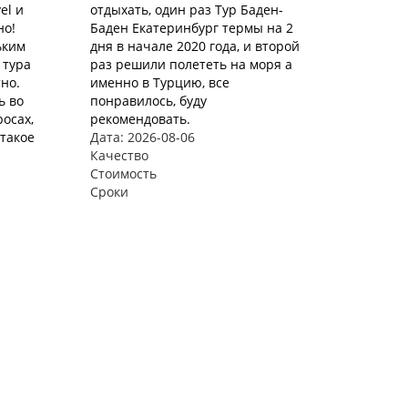
el и
отдыхать, один раз Тур Баден-
но!
Баден Екатеринбург термы на 2
ьким
дня в начале 2020 года, и второй
 тура
раз решили полететь на моря а
но.
именно в Турцию, все
ь во
понравилось, буду
осах,
рекомендовать.
такое
Дата: 2026-08-06
Качество
Стоимость
Сроки