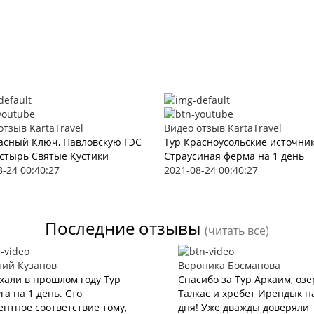
отзыв KartaTravel
Видео отзыв KartaTravel
асный Ключ, Павловскую ГЭС
Тур Красноусольские источни
стырь Святые Кустики
Страусиная ферма на 1 день
8-24 00:40:27
2021-08-24 00:40:27
Последние отзывы
(читать все)
лий Кузанов
Вероника Босманова
хали в прошлом году Тур
Спасибо за Тур Аркаим, озе
га на 1 день. Сто
Талкас и хребет Ирендык н
нтное соответствие тому,
дня! Уже дважды доверяли