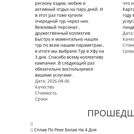
региону ездим, любим и
что 
активный отдых на пару дней. И
Карта
в этот раз тоже купили
году 
очередной тур через них.
услуг
Вежливый персонал ,
панде
дружественный коллектив.
Дата:
Быстро и моментально нашли
Каче
тур по всем нашим параметрам ,
Стои
в итоге мы выбрали Тур в Уфу на
Срок
3 дня. Спасибо всему коллективу
кампании. В следующий раз
обязательно воспользуемся
вашими услугами .
Дата: 2026-08-06
Качество
Стоимость
Сроки
ПРОШЕДШИ
Сплав По Реке Белая На 4 Дня