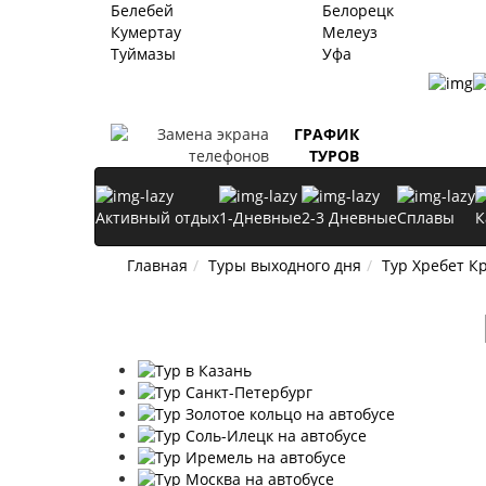
Белебей
Белорецк
Кумертау
Мелеуз
Туймазы
Уфа
ГРАФИК
ТУРОВ
Активный отдых
1-Дневные
2-3 Дневные
Сплавы
К
Главная
Туры выходного дня
Тур Хребет К