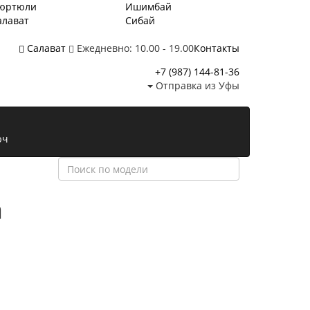
юртюли
Ишимбай
алават
Сибай
Салават
Ежедневно: 10.00 - 19.00
Контакты
+7 (987)
144-81-36
Отправка из Уфы
юч
а