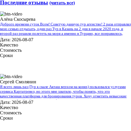
Последние отзывы
(читать все)
Алёна Скосырева
Доброго времени суток Всем! Советую данную тур агенство! 2 раза отправлял
мою семью отдыхать, один раз Тур в Казань на 2 дня в начале 2020 года, и
второй раз решили полететь на моря а именно в Турцию, все понравилось,
буду рекомендовать.
Дата: 2026-08-07
Качество
Стоимость
Сроки
Сергей Смолянин
Я всего лишь раз (Тур к скале Акташ верхом на конях) пользовался услугами
сервиса Картатревел, но этого мне хватило, чтобы понять, что это
качественная платформа для бронирования туров. Хочу отметить невысокие
цены, удобный сайт и простоту оформления заявки на тур
Дата: 2026-08-07
Качество
Стоимость
Сроки