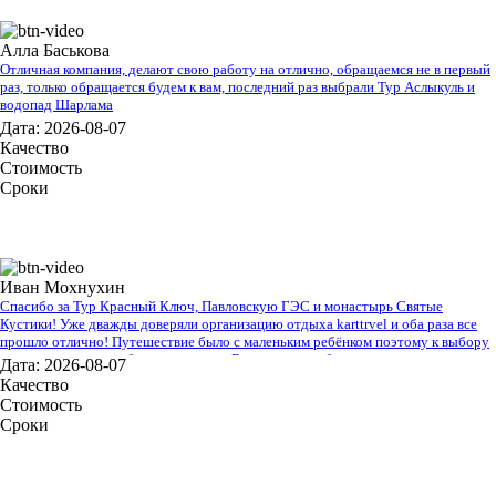
Алла Баськова
Отличная компания, делают свою работу на отлично, обращаемся не в первый
раз, только обращается будем к вам, последний раз выбрали Тур Аслыкуль и
водопад Шарлама
Дата: 2026-08-07
Качество
Стоимость
Сроки
Иван Мохнухин
Спасибо за Тур Красный Ключ, Павловскую ГЭС и монастырь Святые
Кустики! Уже дважды доверяли организацию отдыха karttrvel и оба раза все
прошло отлично! Путешествие было с маленьким ребёнком поэтому к выбору
тура подходили особенно трепетно. Большое спасибо за помощь во всех
Дата: 2026-08-07
организационных вопросах, быстрое оформление виз и такое внимательное
Качество
отношение!
Стоимость
Сроки