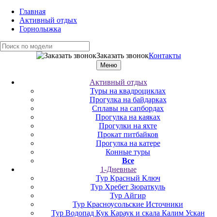
Главная
Активный отдых
Горнолыжка
Заказать звонок
Контакты
Меню
Активный отдых
Туры на квадроциклах
Прогулка на байдарках
Сплавы на сапбордах
Прогулка на каяках
Прогулки на яхте
Прокат питбайков
Прогулка на катере
Конные туры
Все
1-Дневные
Тур Красный Ключ
Тур Хребет Зюраткуль
Тур Айгир
Тур Красноусольские Источники
Тур Водопад Кук Караук и скала Калим Ускан