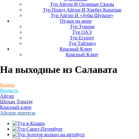
Тур Айгир И Орлиные Скалы
Тур Поход Айгир И Хребет Караташ
Тур Айгир И «Зубы Шурале»
Отдых на море
Тур Турция
Тур ОАЭ
Тур Египет
Тур Тайланд
Красный Ключ
Красный Ключ
На выходные
из Салавата
Казань
Иремель
Айгир
Шихан Торатау
Красный ключ
Айские притесы