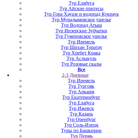
Тур Елабуга
Тур Айские притесы
Тур Гора Хауазе и водопад Кукраук
Тур Мурадымовское ущелье
Тур Водопад Атыш
Тур Инзерские Зубчатки
Тур Гумеровское ущелье
Тур Иремель
Тур Шихан Торатау
Тур Хребет Крака
Тур Аслыкуль
Тур Розовые скалы
Все
2-3 Дневные
Тур Иремель
Тур Тургояк
Тур Аркаим
Тур Екатеринбург
Тур Елабуга
Тур Ижевск
Тур Казань
Тур Оренбург
Тур Соль-Илецк
Туры по Башкирии
Тур Пермь